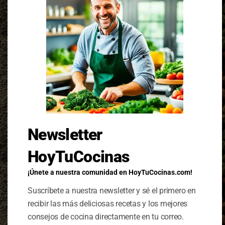
disponibles
, y en segundos, obtendrás una
receta personalizada
para ti.
Además, puedes
descargar las recetas en
formato PDF
con un
nombre personalizado
¡Ahorra tiempo y dinero mientras descubres
nuevas ideas de cocina
cada día!
Introduce tus ingredientes
Newsletter
separados por coma (,):
HoyTuCocinas
¡Únete a nuestra comunidad en HoyTuCocinas.com!
Suscríbete a nuestra newsletter y sé el primero en
recibir las más deliciosas recetas y los mejores
consejos de cocina directamente en tu correo.