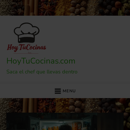
Skip
to
content
HoyTuCocinas.com
Saca el chef que llevas dentro
MENU