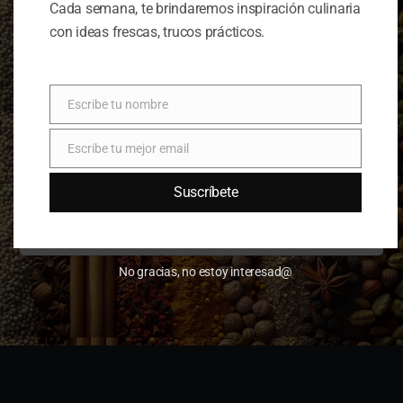
Cada semana, te brindaremos inspiración culinaria
con ideas frescas, trucos prácticos.
GENERAR RECETA
Escribe tu nombre
Nombre
IMPRIMIR EN PDF
Escribe tu mejor email
Email
Suscríbete
No gracias, no estoy interesad@