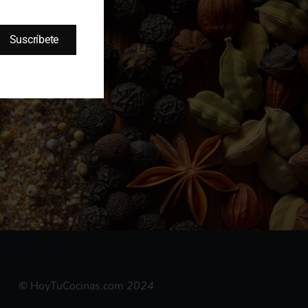
Suscríbete
©
HoyTuCocinas.com
2024