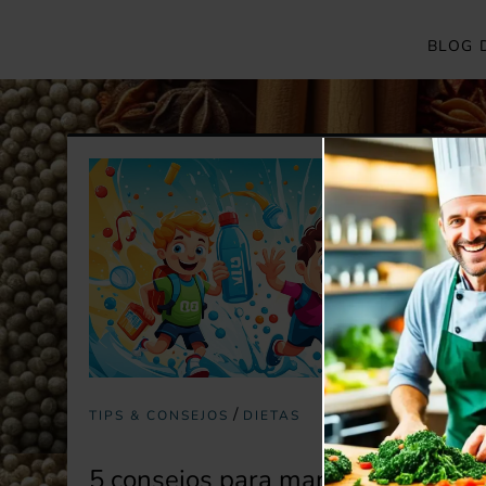
BLOG 
/
TIPS & CONSEJOS
DIETAS
5 consejos para mantenerte