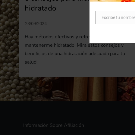
hidratado
Escribe tu nombr
Nombre
Hay métodos efectivos y refrescantes para
mantenerme hidratado. Mira estos consejos y
beneficios de una hidratación adecuada para tu
salud.
Información Sobre Afiliación