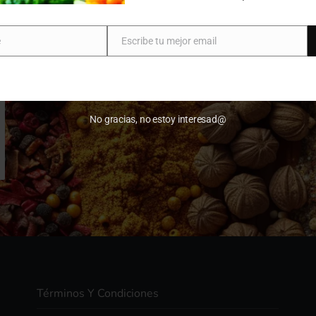
e
Escribe tu mejor email
Email
No gracias, no estoy interesad@
Términos Y Condiciones