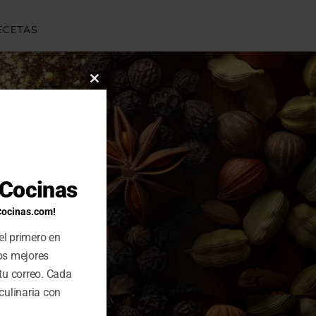
ECETAS
CLOSE
THIS
MODULE
uCocinas
Cocinas.com!
el primero en
los mejores
tu correo. Cada
culinaria con