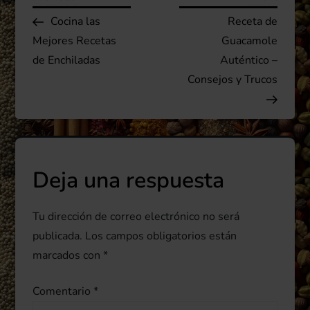
N
Post
Post
Cocina las
Receta de
a
Mejores Recetas
Guacamole
v
de Enchiladas
Auténtico –
Consejos y Trucos
e
g
a
Deja una respuesta
c
Tu dirección de correo electrónico no será
i
publicada.
Los campos obligatorios están
ó
marcados con
*
n
Comentario
*