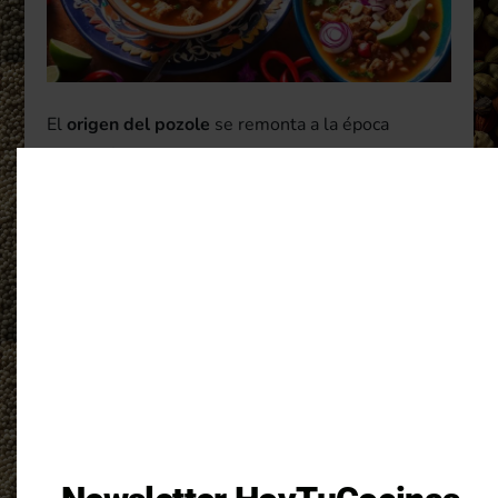
El
origen del pozole
se remonta a la época
prehispánica, donde los antiguos mexicanos
utilizaban maíz y variedades de carne de cerdo,
pollo o res para preparar este delicioso platillo.
Durante las festividades y celebraciones, el
pozole se convertía en el centro de la reunión,
uniendo a las familias y fortaleciendo los lazos
comunitarios.
«El pozole es mucho más que una
simple receta, es una expresión del
amor y cuidado que los mexicanos