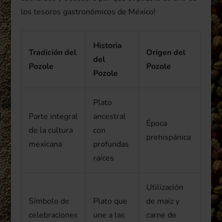
los tesoros gastronómicos de México!
Historia
Tradición del
Origen del
del
Pozole
Pozole
Pozole
Plato
Parte integral
ancestral
Época
de la cultura
con
prehispánica
mexicana
profundas
raíces
Utilización
Símbolo de
Plato que
de maíz y
celebraciones
une a las
carne de