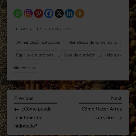
/
DIETAS
TIPS & CONSEJOS
,
,
Alimentación saludable
Beneficios de comer sano
,
,
Equilibrio nutricional
Guía de nutrición
Hábitos-
alimenticios
N
Previous
Next
Previous
Next
Post
Post
¿Cómo puedo
Cómo Hacer Arroz
a
mantenerme
con Coco
v
hidratado?