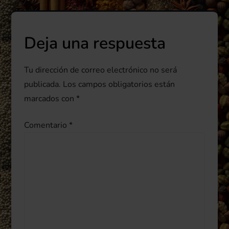
e
g
Deja una respuesta
a
Tu dirección de correo electrónico no será
c
publicada.
Los campos obligatorios están
marcados con
*
i
Comentario
*
ó
n
d
e