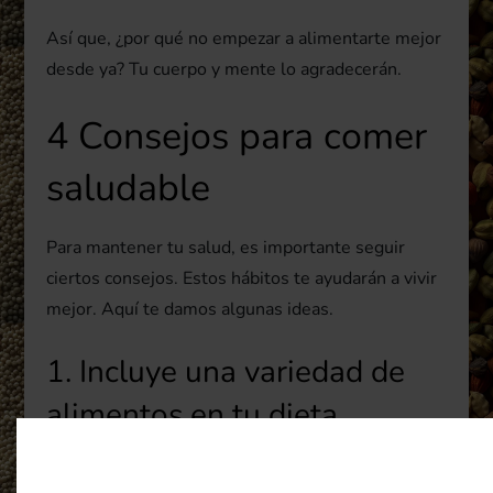
Así que, ¿por qué no empezar a alimentarte mejor
desde ya? Tu cuerpo y mente lo agradecerán.
4 Consejos para comer
saludable
Para mantener tu salud, es importante seguir
ciertos consejos. Estos hábitos te ayudarán a vivir
mejor. Aquí te damos algunas ideas.
1. Incluye una variedad de
alimentos en tu dieta
Es clave comer de todo para estar bien nutrido. No