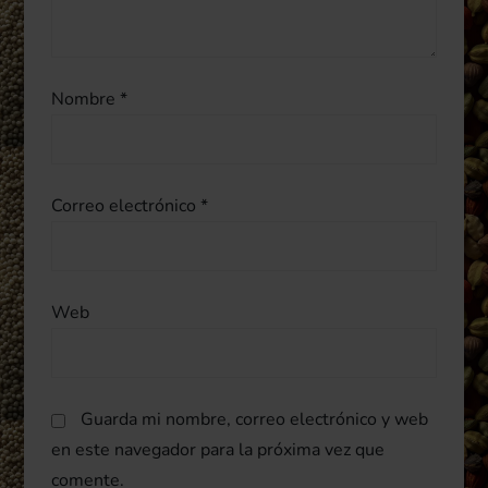
e
n
t
Nombre
*
r
a
Correo electrónico
*
d
a
Web
s
Guarda mi nombre, correo electrónico y web
en este navegador para la próxima vez que
comente.