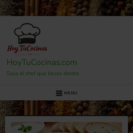
Skip
to
content
HoyTuCocinas.com
Saca el chef que llevas dentro
MENU