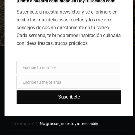
¡Únete a nuestra comunidad en HoyTuCocinas.com!
Suscríbete a nuestra newsletter y sé el primero en
recibir las más deliciosas recetas y los mejores
consejos de cocina directamente en tu correo.
Cada semana, te brindaremos inspiración culinaria
con ideas frescas, trucos prácticos.
Escribe tu nombre
Información Sobre Afiliación
Nombre
Quienes Somos
Escribe tu mejor email
Email
Contacta Con Nosotros
Suscríbete
Términos Y Condiciones
No gracias, no estoy interesad@